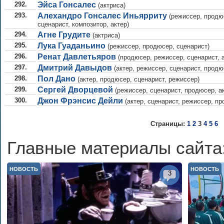
292.
Эйса Гонсалес
(актриса)
293.
Алехандро Гонсалес Иньярриту
(режиссер, продю
сценарист, композитор, актер)
294.
Агне Грудите
(актриса)
295.
Лука Гуаданьино
(режиссер, продюсер, сценарист)
296.
Ренат Давлетьяров
(продюсер, режиссер, сценарист, а
297.
Дмитрий Давыдов
(актер, режиссер, сценарист, продю
298.
Пол Дано
(актер, продюсер, сценарист, режиссер)
299.
Сергей Дворцевой
(режиссер, сценарист, продюсер, ак
300.
Джон Фрэнсис Дейли
(актер, сценарист, режиссер, п
Страницы:
1
2
3
4
5
6
Главные материалы сайта
НОВОСТЬ
НОВОСТЬ
3