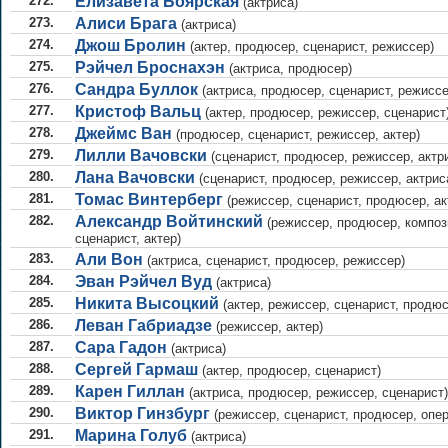
272.
Елизавета Боярская
(актриса)
273.
Алиси Брага
(актриса)
274.
Джош Бролин
(актер, продюсер, сценарист, режиссер)
275.
Рэйчел Броснахэн
(актриса, продюсер)
276.
Сандра Буллок
(актриса, продюсер, сценарист, режиссе
277.
Кристоф Вальц
(актер, продюсер, режиссер, сценарист
278.
Джеймс Ван
(продюсер, сценарист, режиссер, актер)
279.
Лилли Вачовски
(сценарист, продюсер, режиссер, актр
280.
Лана Вачовски
(сценарист, продюсер, режиссер, актрис
281.
Томас Винтерберг
(режиссер, сценарист, продюсер, ак
282.
Александр Войтинский
(режиссер, продюсер, композ
сценарист, актер)
283.
Али Вон
(актриса, сценарист, продюсер, режиссер)
284.
Эван Рэйчел Вуд
(актриса)
285.
Никита Высоцкий
(актер, режиссер, сценарист, продюс
286.
Леван Габриадзе
(режиссер, актер)
287.
Сара Гадон
(актриса)
288.
Сергей Гармаш
(актер, продюсер, сценарист)
289.
Карен Гиллан
(актриса, продюсер, режиссер, сценарист)
290.
Виктор Гинзбург
(режиссер, сценарист, продюсер, опер
291.
Марина Голуб
(актриса)