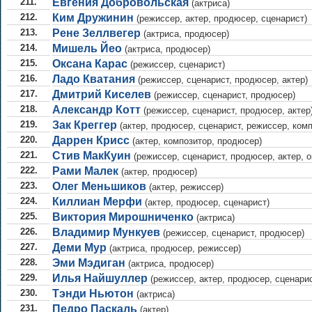
211.
Евгения Добровольская
(актриса)
212.
Ким Дружинин
(режиссер, актер, продюсер, сценарист)
213.
Рене Зеллвегер
(актриса, продюсер)
214.
Мишель Йео
(актриса, продюсер)
215.
Оксана Карас
(режиссер, сценарист)
216.
Ладо Кватания
(режиссер, сценарист, продюсер, актер)
217.
Дмитрий Киселев
(режиссер, сценарист, продюсер)
218.
Александр Котт
(режиссер, сценарист, продюсер, актер
219.
Зак Креггер
(актер, продюсер, сценарист, режиссер, комп
220.
Даррен Крисс
(актер, композитор, продюсер)
221.
Стив МакКуин
(режиссер, сценарист, продюсер, актер, о
222.
Рами Малек
(актер, продюсер)
223.
Олег Меньшиков
(актер, режиссер)
224.
Киллиан Мерфи
(актер, продюсер, сценарист)
225.
Виктория Мирошниченко
(актриса)
226.
Владимир Мункуев
(режиссер, сценарист, продюсер)
227.
Деми Мур
(актриса, продюсер, режиссер)
228.
Эми Мэдиган
(актриса, продюсер)
229.
Илья Найшуллер
(режиссер, актер, продюсер, сценарис
230.
Тэнди Ньютон
(актриса)
231.
Педро Паскаль
(актер)