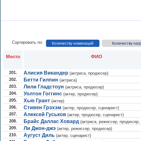
Сортировать по:
Количеству номинаций
Количеству наг
Место
ФИО
201.
Алисия Викандер
(актриса, продюсер)
202.
Бетти Гилпин
(актриса)
203.
Лили Гладстоун
(актриса, продюсер)
204.
Уолтон Гоггинс
(актер, продюсер)
205.
Хью Грант
(актер)
206.
Стивен Грэхэм
(актер, продюсер, сценарист)
207.
Алексей Гуськов
(актер, продюсер, сценарист)
208.
Брайс Даллас Ховард
(актриса, режиссер, продюсер,
209.
Ли Джон-джэ
(актер, режиссер, продюсер)
210.
Аугуст Диль
(актер, сценарист)