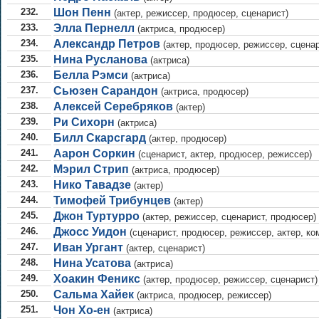
232.
Шон Пенн
(актер, режиссер, продюсер, сценарист)
233.
Элла Пернелл
(актриса, продюсер)
234.
Александр Петров
(актер, продюсер, режиссер, сценар
235.
Нина Русланова
(актриса)
236.
Белла Рэмси
(актриса)
237.
Сьюзен Сарандон
(актриса, продюсер)
238.
Алексей Серебряков
(актер)
239.
Ри Сихорн
(актриса)
240.
Билл Скарсгард
(актер, продюсер)
241.
Аарон Соркин
(сценарист, актер, продюсер, режиссер)
242.
Мэрил Стрип
(актриса, продюсер)
243.
Нико Тавадзе
(актер)
244.
Тимофей Трибунцев
(актер)
245.
Джон Туртурро
(актер, режиссер, сценарист, продюсер)
246.
Джосс Уидон
(сценарист, продюсер, режиссер, актер, ко
247.
Иван Ургант
(актер, сценарист)
248.
Нина Усатова
(актриса)
249.
Хоакин Феникс
(актер, продюсер, режиссер, сценарист)
250.
Сальма Хайек
(актриса, продюсер, режиссер)
251.
Чон Хо-ен
(актриса)