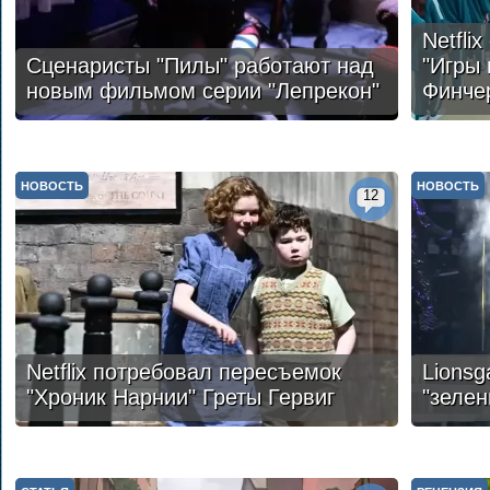
Netfli
Сценаристы "Пилы" работают над
"Игры 
новым фильмом серии "Лепрекон"
Финче
НОВОСТЬ
НОВОСТЬ
12
Netflix потребовал пересъемок
Lions
"Хроник Нарнии" Греты Гервиг
"зелен