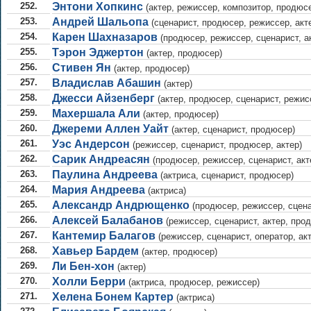
252.
Энтони Хопкинс
(актер, режиссер, композитор, продюсе
253.
Андрей Шальопа
(сценарист, продюсер, режиссер, акт
254.
Карен Шахназаров
(продюсер, режиссер, сценарист, а
255.
Тэрон Эджертон
(актер, продюсер)
256.
Стивен Ян
(актер, продюсер)
257.
Владислав Абашин
(актер)
258.
Джесси Айзенберг
(актер, продюсер, сценарист, режис
259.
Махершала Али
(актер, продюсер)
260.
Джереми Аллен Уайт
(актер, сценарист, продюсер)
261.
Уэс Андерсон
(режиссер, сценарист, продюсер, актер)
262.
Сарик Андреасян
(продюсер, режиссер, сценарист, акт
263.
Паулина Андреева
(актриса, сценарист, продюсер)
264.
Мария Андреева
(актриса)
265.
Александр Андрющенко
(продюсер, режиссер, сцена
266.
Алексей Балабанов
(режиссер, сценарист, актер, про
267.
Кантемир Балагов
(режиссер, сценарист, оператор, акт
268.
Хавьер Бардем
(актер, продюсер)
269.
Ли Бен-хон
(актер)
270.
Холли Берри
(актриса, продюсер, режиссер)
271.
Хелена Бонем Картер
(актриса)